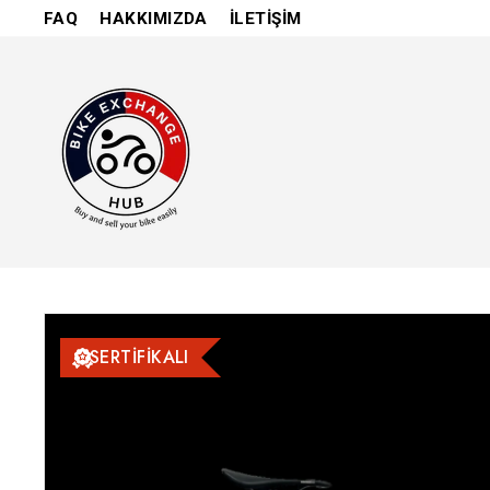
İçeriğe
FAQ
HAKKIMIZDA
İLETİŞİM
atla
SERTİFİKALI