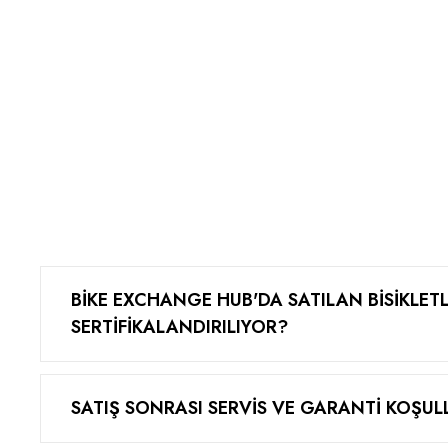
BİKE EXCHANGE HUB'DA SATILAN BİSİKLETL
SERTİFİKALANDIRILIYOR?
Bisikletler, profesyonel mekaniklerimiz tarafından ya
ve servis işleminden geçer. Sadece en yüksek standart
SATIŞ SONRASI SERVİS VE GARANTİ KOŞUL
sertifikalı ikinci el olarak listelenir.