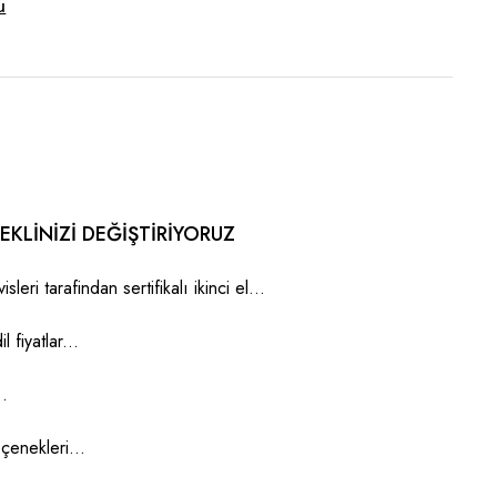
u
EKLINIZI DEĞIŞTIRIYORUZ
isleri tarafindan sertifikalı ikinci el...
l fiyatlar...
..
enekleri...