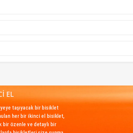
CI EL
yeye taşıyacak bir bisiklet
an her bir ikinci el bisiklet,
k bir özenle ve detaylı bir
larda bisikletleri size sunma