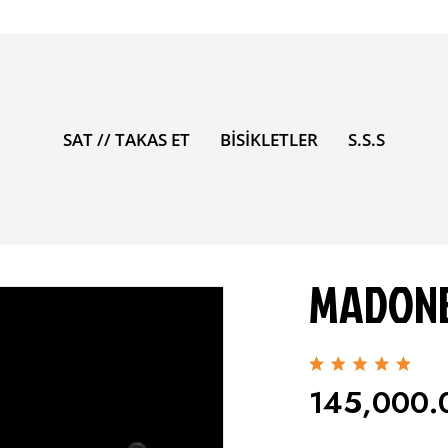
SAT // TAKAS ET
BİSİKLETLER
S.S.S
MADONE
145,000.