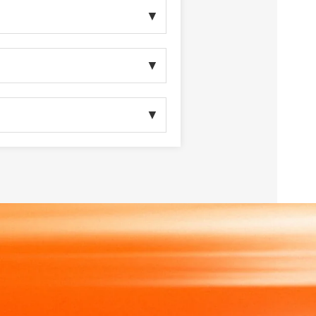
▼
▼
▼