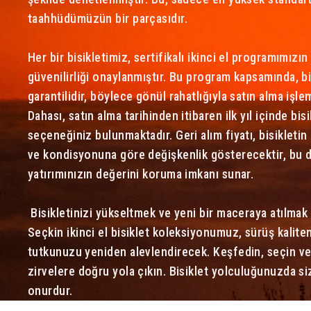
taahhüdümüzün bir parçasıdır.
Her bir bisikletimiz, sertifikalı ikinci el programımızın 
güvenilirliği onaylanmıştır. Bu program kapsamında, bi
garantilidir, böylece gönül rahatlığıyla satın alma işlem
Dahası, satın alma tarihinden itibaren ilk yıl içinde bis
seçeneğiniz bulunmaktadır. Geri alım fiyatı, bisikletin
ve kondisyonuna göre değişkenlik gösterecektir, bu da
yatırımınızın değerini koruma imkanı sunar.
Bisikletinizi yükseltmek ve yeni bir maceraya atılmak 
Seçkin ikinci el bisiklet koleksiyonumuz, sürüş kaliten
tutkunuzu yeniden alevlendirecek. Keşfedin, seçin ve 
zirvelere doğru yola çıkın. Bisiklet yolculuğunuzda si
onurdur.