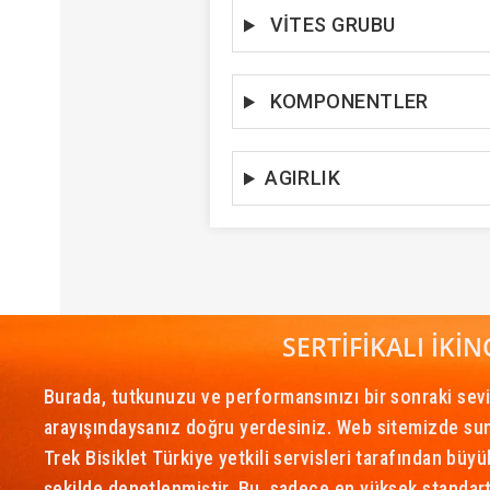
VİTES GRUBU
KOMPONENTLER
AGIRLIK
SERTIFIKALI IKIN
Burada, tutkunuzu ve performansınızı bir sonraki sevi
arayışındaysanız doğru yerdesiniz. Web sitemizde sunul
Trek Bisiklet Türkiye yetkili servisleri tarafından büyü
şekilde denetlenmiştir. Bu, sadece en yüksek standart