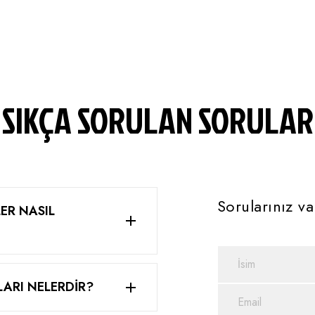
SIKÇA SORULAN SORULAR
Sorularınız va
ER NASIL
pılan kapsamlı bir inceleme
ları karşılayan bisikletler
LARI NELERDİR?