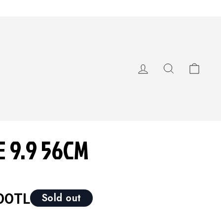
GIRIŞ YAP
ARA
SEPE
 9.9 56CM
00TL
Sold out