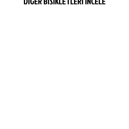
DİĞER BİSİKLETLERİ İNCELE