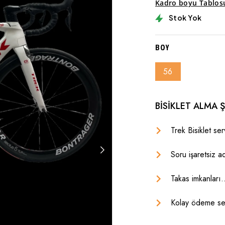
Kadro boyu Tablos
Stok Yok
BOY
56
BISIKLET ALMA Ş
Trek Bisiklet serv
Soru işaretsiz adi
Takas imkanları.
Kolay ödeme seç